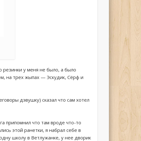
 резинки у меня не было, а было
м, на трех жыпах — Эскудик, Сёрф и
еговоры дэвушку) сказал что сам хотел
а припомнил что там вроде что-то
ись этой ранетки, я набрал себе в
в одну школу в Ветлужанке, у нее дворик