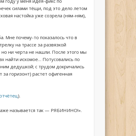
том году у меня идея-фикс по
ечек силами тёщи, под это дело летом
овая настойка уже созрела (ням-ням),
а. Мне почему-то показалось что в
трелку на трассе за развязкой
, но ни черта не нашли. После этого мы
ах найти искомое… Потусовались по
евним дедушкой; с трудом докричались
т за горизонт) растет офигенная
 отчётец
).
 даже называется так — РЯБИНИНО!».