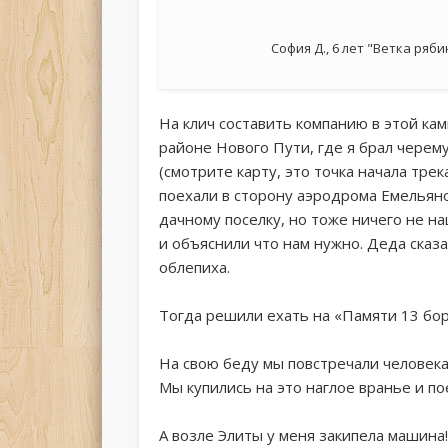
София Д., 6 лет "Ветка ряб
На клич составить компанию в этой кам
районе Нового Пути, где я брал черему
(смотрите карту, это точка начала трек
поехали в сторону аэродрома Емельяно
дачному поселку, но тоже ничего не н
и объяснили что нам нужно. Деда сказа
облепиха.
Тогда решили ехать на «Памяти 13 борц
На свою беду мы повстречали человека
Мы купились на это наглое вранье и по
А возле Элиты у меня закипела машина!