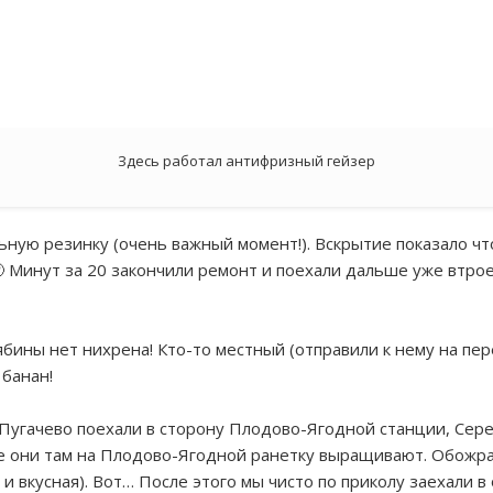
Здесь работал антифризный гейзер
ьную резинку (очень важный момент!). Вскрытие показало что
 Минут за 20 закончили ремонт и поехали дальше уже втрое
бины нет нихрена! Кто-то местный (отправили к нему на пер
 банан!
угачево поехали в сторону Плодово-Ягодной станции, Серег
е они там на Плодово-Ягодной ранетку выращивают. Обожрал
 и вкусная). Вот… После этого мы чисто по приколу заехали 