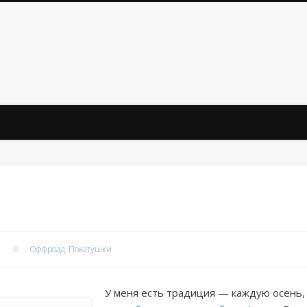
Оффроад
,
Покатушки
У меня есть традиция — каждую осень, 