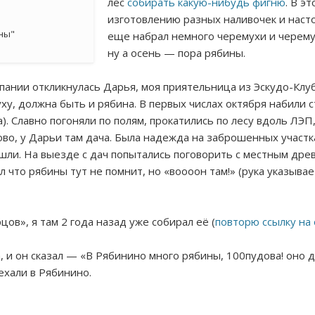
лес
собирать какую-нибудь фигню
. В э
изготовлению разных наливочек и насто
ины"
еще набрал немного черемухи и черемух
ну а осень — пора рябины.
пании откликнулась Дарья, моя приятельница из Эскудо-Клуб
ху, должна быть и рябина. В первых числах октября набили с
а). Славно погоняли по полям, прокатились по лесу вдоль ЛЭП
во, у Дарьи там дача. Была надежда на заброшенных участк
ашли. На выезде с дач попытались поговорить с местным др
л что рябины тут не помнит, но «воооон там!» (рука указывае
ов», я там 2 года назад уже собирал её (
повторю ссылку на
, и он сказал — «В Рябинино много рябины, 100пудова! оно
ехали в Рябинино.