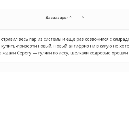
Даааааарья ^______^
стравил весь пар из системы и еще раз созвонился с камрад
я купить-привезти новый. Новый антифриз ни в какую не хоте
а ждали Серегу — гуляли по лесу, щелкали кедровые орешки 